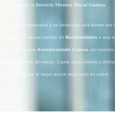
su Alternativa al
Servicio Técnico Oficial Ciatesa.
es recursos y materiales y se desplazan allá donde sus 
 Ciatesa
o si desea realizar un
Mantenimiento
o una 
ida útil de su aire
Acondicionado Ciatesa
con nuestro
o de reparaciones del sector. Llame ahora mismo y disfru
en
Inca
. Calidad al mejor precio muy cerca de usted.