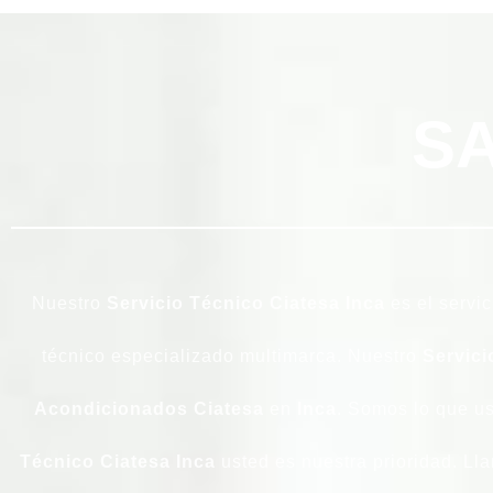
SA
Nuestro
Servicio Técnico Ciatesa Inca
es el servic
técnico especializado multimarca. Nuestro
Servici
Acondicionados Ciatesa
en
Inca
. Somos lo que u
Técnico Ciatesa Inca
usted es nuestra prioridad. Lla