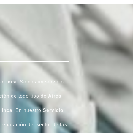
 en
Inca
. Somos un servicio
ción de todo tipo de
Aires
n
Inca
. En nuestro
Servicio
 reparación del sector de las