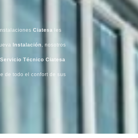
instalaciones
Ciatesa
les
nueva
Instalación
, nosotros
Servicio Técnico Ciatesa
te de todo el confort de sus