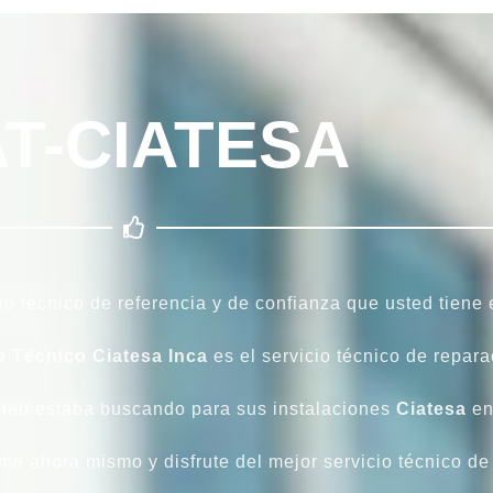
T-CIATESA
io técnico de referencia y de confianza que usted tiene
o Técnico Ciatesa Inca
es el servicio técnico de repara
sted estaba buscando para sus instalaciones
Ciatesa
e
me ahora mismo y disfrute del mejor servicio técnico de