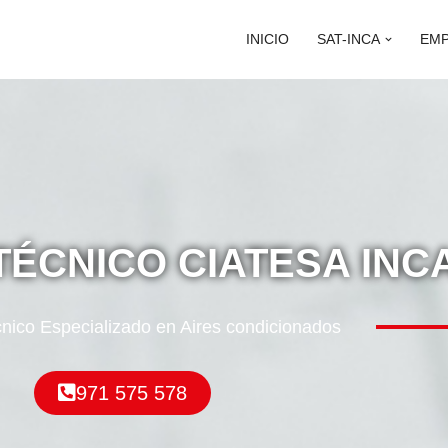
INICIO
SAT-INCA
EM
TÉCNICO CIATESA INC
cnico Especializado en Aires condicionados
971 575 578