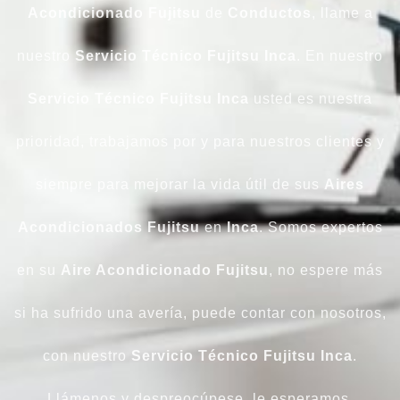
Acondicionado Fujitsu
de
Conductos
, llame a
nuestro
Servicio Técnico Fujitsu Inca
. En nuestro
Servicio Técnico Fujitsu Inca
usted es nuestra
prioridad, trabajamos por y para nuestros clientes y
siempre para mejorar la vida útil de sus
Aires
Acondicionados Fujitsu
en
Inca
. Somos expertos
en su
Aire Acondicionado Fujitsu
, no espere más
si ha sufrido una avería, puede contar con nosotros,
con nuestro
Servicio Técnico Fujitsu Inca
.
Llámenos y despreocúpese, le esperamos.