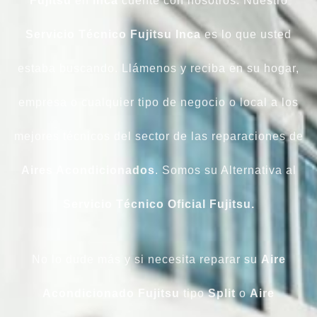
Fujitsu
en
Inca
cuente con nosotros. Nuestro
Servicio Técnico Fujitsu Inca
es lo que usted
estaba buscando. Llámenos y reciba en su hogar,
empresa o cualquier tipo de negocio o local a los
mejores técnicos del sector de las reparaciones de
Aires Acondicionados
. Somos su Alternativa al
Servicio Técnico Oficial Fujitsu.
No lo dude más y si necesita reparar su
Aire
Acondicionado Fujitsu
tipo
Split
o
Aire