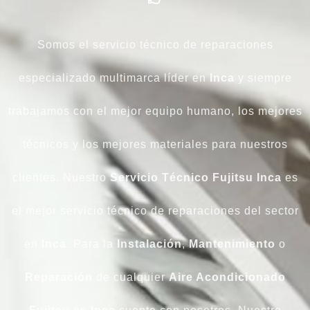
Somos el servicio técnico de reparaciones
especializado multimarca líder en
Inca
y siempre
trabajamos con el mejor equipo humano, los mejores
técnicos y los mejores materiales para nuestros
clientes. Nuestro
Servicio Técnico Fujitsu Inca
es
el mejor servicio técnico de reparaciones del sector
en
Inca
. Para la
Instalación
,
Mantenimiento
o
Reparación
de cualquier
Aire Acondicionado